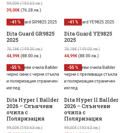
Original
99,00
€
(193.63 лв.)
лв.).
Текущата
price
39,00
€
(76.28 лв.)
цена
was:
-41 %
-41 %
е:
99,00€
39,00€
(193.63
Dita Guard GR9825
Dita Guard YE9825
(76.28
лв.).
2025
2025
лв.).
Original
Original
76,18
€
(149.00 лв.)
76,18
€
(149.00 лв.)
Текущата
price
Текущата
price
44,99
€
(88.00 лв.)
44,99
€
(88.00 лв.)
цена
was:
цена
was:
-55 %
-55 %
е:
76,18€
е:
76,18€
44,99€
(149.00
44,99€
(149.00
(88.00
лв.).
(88.00
лв.).
лв.).
лв.).
Dita Hyper l Ballder
Dita Hyper ll Ballder
2026 – Слънчеви
2026 – Слънчеви
очила с
очила с
Поляризация
Поляризация
Original
Original
99,00
€
(193.63 лв.)
99,00
€
(193.63 лв.)