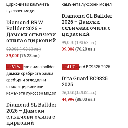
Diamond GL Ballder
2026 – Дамски
Diamond BRW
слънчеви очила с
Ballder 2026 –
цирконий
Дамски слънчеви
очила с цирконий
Original
99,00
€
(193.63 лв.)
Original
Текущата
price
99,00
€
(193.63 лв.)
39,00
€
(76.28 лв.)
Текущата
price
цена
was:
39,00
€
(76.28 лв.)
цена
was:
е:
99,00€
-61 %
-41 %
е:
99,00€
39,00€
(193.63
39,00€
(193.63
(76.28
лв.).
Dita Guard BC9825
(76.28
лв.).
лв.).
2025
лв.).
Original
76,18
€
(149.00 лв.)
Текущата
price
44,99
€
(88.00 лв.)
Diamond SL Ballder
цена
was:
2026 – Дамски
е:
76,18€
слънчеви очила с
44,99€
(149.00
цирконий
(88.00
лв.).