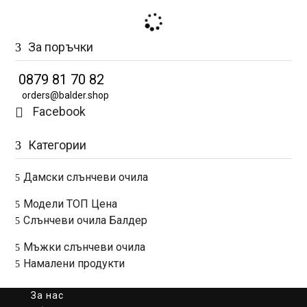
е:
65,96€
е:
65,96€
34,77€
(129.00
34,77€
(129.00
(68.00
лв.).
(68.00
лв.).
лв.).
лв.).
За поръчки
0879 81 70 82
orders@balder.shop
Facebook

Категории
Дамски слънчеви очила
Модели ТОП Цена
Слънчеви очила Балдер
Мъжки слънчеви очила
Намалени продукти
За нас