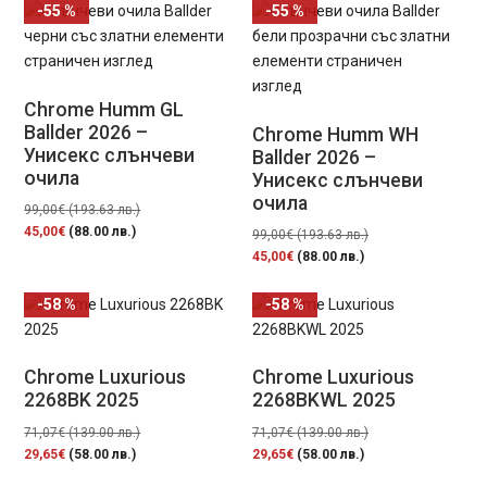
-55 %
-55 %
Chrome Humm GL
Ballder 2026 –
Chrome Humm WH
Унисекс слънчеви
Ballder 2026 –
очила
Унисекс слънчеви
очила
Original
99,00
€
(193.63 лв.)
Текущата
price
45,00
€
(88.00 лв.)
Original
99,00
€
(193.63 лв.)
цена
was:
Текущата
price
45,00
€
(88.00 лв.)
е:
99,00€
цена
was:
45,00€
(193.63
е:
99,00€
-58 %
-58 %
(88.00
лв.).
45,00€
(193.63
лв.).
(88.00
лв.).
лв.).
Chrome Luxurious
Chrome Luxurious
2268BK 2025
2268BKWL 2025
Original
Original
71,07
€
(139.00 лв.)
71,07
€
(139.00 лв.)
Текущата
price
Текущата
price
29,65
€
(58.00 лв.)
29,65
€
(58.00 лв.)
цена
was:
цена
was: