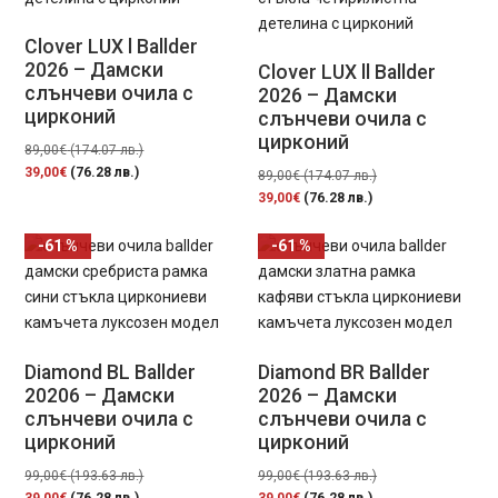
Clover LUX l Ballder
2026 – Дамски
Clover LUX ll Ballder
слънчеви очила с
2026 – Дамски
цирконий
слънчеви очила с
цирконий
Original
89,00
€
(174.07 лв.)
Текущата
price
39,00
€
(76.28 лв.)
Original
89,00
€
(174.07 лв.)
цена
was:
Текущата
price
39,00
€
(76.28 лв.)
е:
89,00€
цена
was:
39,00€
(174.07
е:
89,00€
-61 %
-61 %
(76.28
лв.).
39,00€
(174.07
лв.).
(76.28
лв.).
лв.).
Diamond BL Ballder
Diamond BR Ballder
20206 – Дамски
2026 – Дамски
слънчеви очила с
слънчеви очила с
цирконий
цирконий
Original
Original
99,00
€
(193.63 лв.)
99,00
€
(193.63 лв.)
Текущата
price
Текущата
price
39,00
€
(76.28 лв.)
39,00
€
(76.28 лв.)