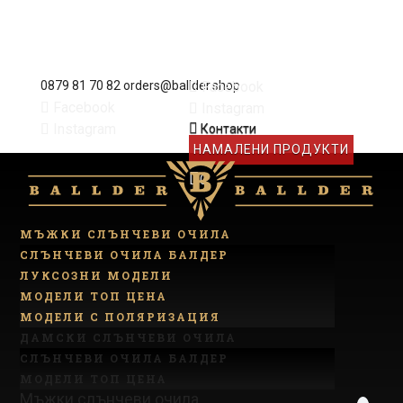
Facebook
0879 81 70 82
orders@ballder.shop
Facebook
Instagram
Instagram

Контакти
НАМАЛЕНИ ПРОДУКТИ
0
МЪЖКИ СЛЪНЧЕВИ ОЧИЛА
СЛЪНЧЕВИ ОЧИЛА БАЛДЕР
ЛУКСОЗНИ МОДЕЛИ
МОДЕЛИ ТОП ЦЕНА
МОДЕЛИ С ПОЛЯРИЗАЦИЯ
ДАМСКИ СЛЪНЧЕВИ ОЧИЛА
СЛЪНЧЕВИ ОЧИЛА БАЛДЕР
МОДЕЛИ ТОП ЦЕНА
Мъжки слънчеви очила