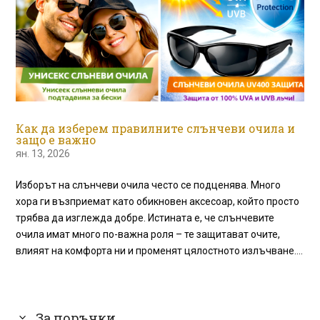
Как да изберем правилните слънчеви очила и
защо е важно
ян. 13, 2026
Изборът на слънчеви очила често се подценява. Много
хора ги възприемат като обикновен аксесоар, който просто
трябва да изглежда добре. Истината е, че слънчевите
очила имат много по-важна роля – те защитават очите,
влияят на комфорта ни и променят цялостното излъчване....
За поръчки