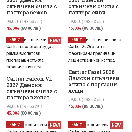
2027 Дамски
2027 Дамски
слънчеви очила с
слънчеви очила с
пантера бежов
пантера сиви
Original
Original
99,00
€
(193.63 лв.)
99,00
€
(193.63 лв.)
Текущата
price
Текущата
price
45,00
€
(88.00 лв.)
45,00
€
(88.00 лв.)
цена
was:
цена
was:
-55 %
-55 %
NEW!
е:
99,00€
е:
99,00€
45,00€
(193.63
45,00€
(193.63
(88.00
лв.).
(88.00
лв.).
лв.).
лв.).
Cartier Faset 2026 –
Дамски слънчеви
Cartier Falcon VL
очила с нарязани
2027 Дамски
лещи
слънчеви очила с
пантера виолет
Original
99,00
€
(193.63 лв.)
Original
Текущата
price
99,00
€
(193.63 лв.)
45,00
€
(88.00 лв.)
Текущата
price
цена
was:
45,00
€
(88.00 лв.)
цена
was:
е:
99,00€
-55 %
-55 %
NEW!
NEW!
е:
99,00€
45,00€
(193.63