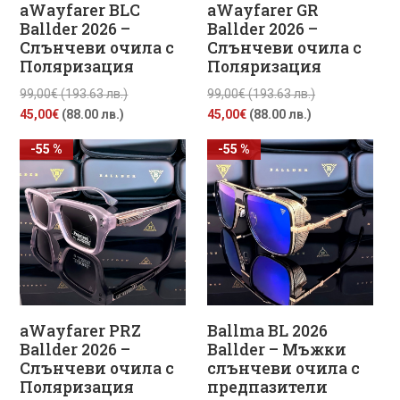
aWayfarer BLC
aWayfarer GR
Ballder 2026 –
Ballder 2026 –
Слънчеви очила с
Слънчеви очила с
Поляризация
Поляризация
Original
Original
99,00
€
(193.63 лв.)
99,00
€
(193.63 лв.)
Текущата
price
Текущата
price
45,00
€
(88.00 лв.)
45,00
€
(88.00 лв.)
цена
was:
цена
was:
-55 %
-55 %
е:
99,00€
е:
99,00€
45,00€
(193.63
45,00€
(193.63
(88.00
лв.).
(88.00
лв.).
лв.).
лв.).
aWayfarer PRZ
Ballma BL 2026
Ballder 2026 –
Ballder – Мъжки
Слънчеви очила с
слънчеви очила с
Поляризация
предпазители