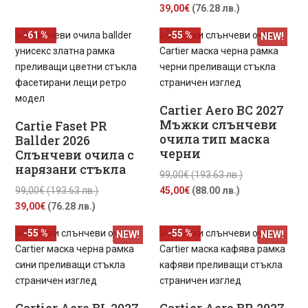
Текущата
price
39,00
€
(76.28 лв.)
лв.).
цена
was:
-61 %
-55 %
NEW!
е:
99,00€
39,00€
(193.63
(76.28
лв.).
лв.).
Cartier Aero BC 2027
Мъжки слънчеви
Cartie Faset PR
очила тип маска
Ballder 2026
черни
Слънчеви очила с
нарязани стъкла
Original
99,00
€
(193.63 лв.)
Original
Текущата
price
99,00
€
(193.63 лв.)
45,00
€
(88.00 лв.)
Текущата
price
цена
was:
39,00
€
(76.28 лв.)
цена
was:
е:
99,00€
-55 %
-55 %
NEW!
NEW!
е:
99,00€
45,00€
(193.63
39,00€
(193.63
(88.00
лв.).
(76.28
лв.).
лв.).
лв.).