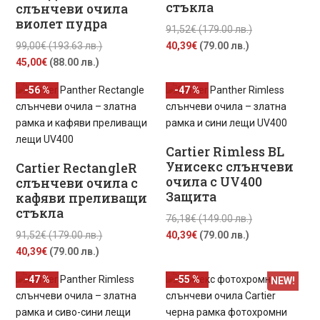
стъкла
слънчеви очила
виолет пудра
Original
91,52
€
(179.00 лв.)
Original
Текущата
price
99,00
€
(193.63 лв.)
40,39
€
(79.00 лв.)
Текущата
price
цена
was:
45,00
€
(88.00 лв.)
цена
was:
е:
91,52€
-56 %
-47 %
е:
99,00€
40,39€
(179.00
45,00€
(193.63
(79.00
лв.).
(88.00
лв.).
лв.).
лв.).
Cartier Rimless BL
Унисекс слънчеви
Cartier RectangleR
очила с UV400
слънчеви очила с
Защита
кафяви преливащи
стъкла
Original
76,18
€
(149.00 лв.)
Original
Текущата
price
91,52
€
(179.00 лв.)
40,39
€
(79.00 лв.)
Текущата
price
цена
was:
40,39
€
(79.00 лв.)
цена
was:
е:
76,18€
-47 %
-55 %
NEW!
е:
91,52€
40,39€
(149.00
40,39€
(179.00
(79.00
лв.).
(79.00
лв.).
лв.).