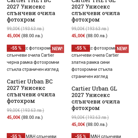
Cartier THE I BC
Cartier THE I GL
2027 Унисекс
2027 Унисекс
слънчеви очила
слънчеви очила
фотохром
фотохром
Original
Original
99,00
€
(193.63 лв.)
99,00
€
(193.63 лв.)
Текущата
price
Текущата
price
45,00
€
(88.00 лв.)
45,00
€
(88.00 лв.)
цена
was:
цена
was:
-55 %
-55 %
NEW!
NEW!
е:
99,00€
е:
99,00€
45,00€
(193.63
45,00€
(193.63
(88.00
лв.).
(88.00
лв.).
лв.).
лв.).
Cartier Urban BC
2027 Унисекс
Cartier Urban GL
слънчеви очила
2027 Унисекс
фотохром
слънчеви очила
фотохром
Original
99,00
€
(193.63 лв.)
Текущата
price
Original
45,00
€
(88.00 лв.)
99,00
€
(193.63 лв.)
цена
was:
Текущата
price
45,00
€
(88.00 лв.)
е:
99,00€
цена
was:
-55 %
-55 %