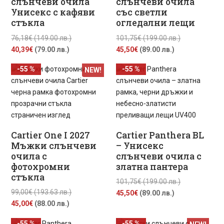
слънчеви очила
слънчеви очила
Унисекс с кафяви
със светли
стъкла
огледални лещи
Original
Original
76,18
€
(149.00 лв.)
101,75
€
(199.00 лв.)
Текущата
price
Текущата
price
40,39
€
(79.00 лв.)
45,50
€
(89.00 лв.)
цена
was:
цена
was:
-55 %
-55 %
NEW!
е:
76,18€
е:
101,75€
40,39€
(149.00
45,50€
(199.00
(79.00
лв.).
(89.00
лв.).
лв.).
лв.).
Cartier One I 2027
Cartier Panthera BL
Мъжки слънчеви
– Унисекс
очила с
слънчеви очила с
фотохромни
златна пантера
стъкла
Original
101,75
€
(199.00 лв.)
Original
99,00
€
(193.63 лв.)
Текущата
price
45,50
€
(89.00 лв.)
Текущата
price
45,00
€
(88.00 лв.)
цена
was:
цена
was:
е:
101,75€
-55 %
-55 %