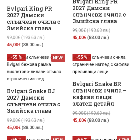
Bvlgari King PR
2027 Дамски
Bvlgari King PR
слънчеви очила с
2027 Дамски
Змийска глава
слънчеви очила с
Змийска глава
Original
99,00
€
(193.63 лв.)
Original
Текущата
price
99,00
€
(193.63 лв.)
45,00
€
(88.00 лв.)
Текущата
price
цена
was:
45,00
€
(88.00 лв.)
цена
was:
е:
99,00€
-55 %
-55 %
NEW!
е:
99,00€
45,00€
(193.63
45,00€
(193.63
(88.00
лв.).
(88.00
лв.).
лв.).
лв.).
Bvlgari Snake BR
слънчеви очила –
Bvlgari Snake BJ
кафяви лещи
2027 Дамски
златен детайл
слънчеви очила с
Змийска глава
Original
99,00
€
(193.63 лв.)
Original
Текущата
price
99,00
€
(193.63 лв.)
45,00
€
(88.00 лв.)
Текущата
price
цена
was:
45,00
€
(88.00 лв.)
цена
was:
е:
99,00€
-55 %
-55 %