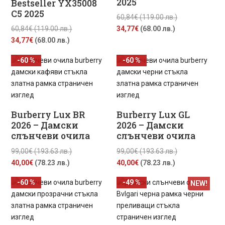
2025
Bestseller YX35008
лв.).
лв.).
C5 2025
Original
60,84
€
(119.00 лв.)
Original
Текущата
price
60,84
€
(119.00 лв.)
34,77
€
(68.00 лв.)
Текущата
price
цена
was:
34,77
€
(68.00 лв.)
цена
was:
е:
60,84€
-60 %
-60 %
е:
60,84€
34,77€
(119.00
34,77€
(119.00
(68.00
лв.).
(68.00
лв.).
лв.).
лв.).
Burberry Lux BR
Burberry Lux GL
2026 – Дамски
2026 – Дамски
слънчеви очила
слънчеви очила
Original
Original
99,00
€
(193.63 лв.)
99,00
€
(193.63 лв.)
Текущата
price
Текущата
price
40,00
€
(78.23 лв.)
40,00
€
(78.23 лв.)
цена
was:
цена
was:
-60 %
-49 %
NEW!
е:
99,00€
е:
99,00€
40,00€
(193.63
40,00€
(193.63
(78.23
лв.).
(78.23
лв.).
лв.).
лв.).