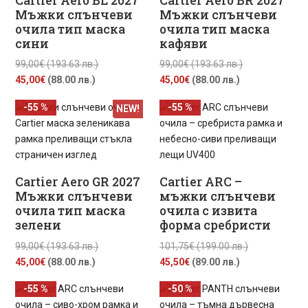
Cartier Aero BL 2027
Cartier Aero BR 2027
Мъжки слънчеви
Мъжки слънчеви
очила тип маска
очила тип маска
сини
кафяви
Original
Original
99,00
€
(193.63 лв.)
99,00
€
(193.63 лв.)
Текущата
price
Текущата
price
45,00
€
(88.00 лв.)
45,00
€
(88.00 лв.)
цена
was:
цена
was:
-55 %
-55 %
NEW!
е:
99,00€
е:
99,00€
45,00€
(193.63
45,00€
(193.63
(88.00
лв.).
(88.00
лв.).
лв.).
лв.).
Cartier Aero GR 2027
Cartier ARC –
Мъжки слънчеви
мъжки слънчеви
очила тип маска
очила с извита
зелени
форма сребристи
Original
Original
99,00
€
(193.63 лв.)
101,75
€
(199.00 лв.)
Текущата
price
Текущата
price
45,00
€
(88.00 лв.)
45,50
€
(89.00 лв.)
цена
was:
цена
was:
-55 %
-50 %
е:
99,00€
е:
101,75€