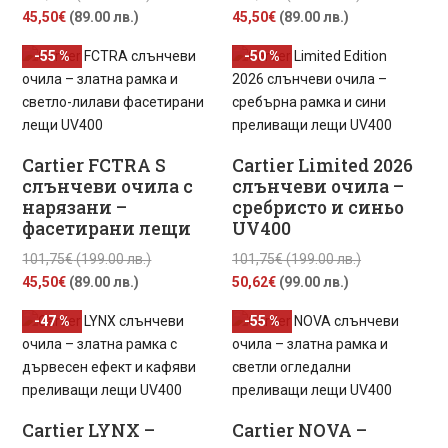
Текущата
price
Текущата
price
45,50
€
(89.00 лв.)
45,50
€
(89.00 лв.)
цена
was:
цена
was:
-55 %
-50 %
е:
101,75€
е:
101,75€
45,50€
(199.00
45,50€
(199.00
(89.00
лв.).
(89.00
лв.).
лв.).
лв.).
Cartier FCTRA S
Cartier Limited 2026
слънчеви очила с
слънчеви очила –
нарязани –
сребристо и синьо
фасетирани лещи
UV400
Original
Original
101,75
€
(199.00 лв.)
101,75
€
(199.00 лв.)
Текущата
price
Текущата
price
45,50
€
(89.00 лв.)
50,62
€
(99.00 лв.)
цена
was:
цена
was:
-47 %
-55 %
е:
101,75€
е:
101,75€
45,50€
(199.00
50,62€
(199.00
(89.00
лв.).
(99.00
лв.).
лв.).
лв.).
Cartier LYNX –
Cartier NOVA –