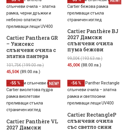
NEW!
е:
99,00€
45,50€
(199.00
45,00€
(193.63
(89.00
лв.).
(88.00
лв.).
лв.).
лв.).
Cartier Panthère BJ
2027 Дамски
Cartier Panthera GR
слънчеви очила
– Унисекс
пума бежови
слънчеви очила с
златна пантера
Original
99,00
€
(193.63 лв.)
Original
Текущата
price
101,75
€
(199.00 лв.)
45,00
€
(88.00 лв.)
Текущата
price
цена
was:
45,50
€
(89.00 лв.)
цена
was:
е:
99,00€
-55 %
-56 %
NEW!
е:
101,75€
45,00€
(193.63
45,50€
(199.00
(88.00
лв.).
(89.00
лв.).
лв.).
лв.).
Cartier RectangleP
слънчеви очила
Cartier Panthère VL
със светло сини
2027 Дамски