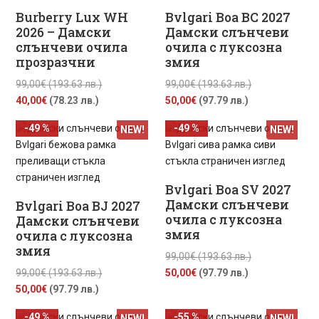
Burberry Lux WH
Bvlgari Boa BC 2027
2026 – Дамски
Дамски слънчеви
слънчеви очила
очила с луксозна
прозразчни
змия
Original
Original
99,00
€
(193.63 лв.)
99,00
€
(193.63 лв.)
Текущата
price
Текущата
price
40,00
€
(78.23 лв.)
50,00
€
(97.79 лв.)
цена
was:
цена
was:
-49 %
-49 %
NEW!
NEW!
е:
99,00€
е:
99,00€
40,00€
(193.63
50,00€
(193.63
(78.23
лв.).
(97.79
лв.).
лв.).
лв.).
Bvlgari Boa SV 2027
Дамски слънчеви
Bvlgari Boa BJ 2027
очила с луксозна
Дамски слънчеви
змия
очила с луксозна
змия
Original
99,00
€
(193.63 лв.)
Original
Текущата
price
99,00
€
(193.63 лв.)
50,00
€
(97.79 лв.)
Текущата
price
цена
was:
50,00
€
(97.79 лв.)
цена
was:
е:
99,00€
-49 %
-55 %
NEW!
NEW!