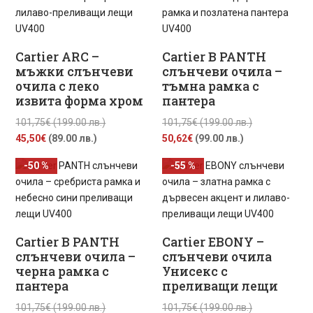
45,00€
(193.63
45,50€
(199.00
(88.00
лв.).
(89.00
лв.).
лв.).
лв.).
Cartier ARC –
Cartier B PANTH
мъжки слънчеви
слънчеви очила –
очила с леко
тъмна рамка с
извита форма хром
пантера
Original
Original
101,75
€
(199.00 лв.)
101,75
€
(199.00 лв.)
Текущата
price
Текущата
price
45,50
€
(89.00 лв.)
50,62
€
(99.00 лв.)
цена
was:
цена
was:
-50 %
-55 %
е:
101,75€
е:
101,75€
45,50€
(199.00
50,62€
(199.00
(89.00
лв.).
(99.00
лв.).
лв.).
лв.).
Cartier B PANTH
Cartier EBONY –
слънчеви очила –
слънчеви очила
черна рамка с
Унисекс с
пантера
преливащи лещи
Original
Original
101,75
€
(199.00 лв.)
101,75
€
(199.00 лв.)