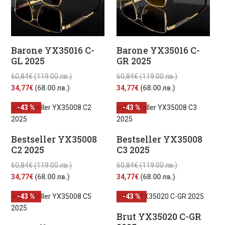
Barone YX35016 C-
Barone YX35016 C-
GL 2025
GR 2025
Original
Original
60,84
€
(119.00 лв.)
60,84
€
(119.00 лв.)
Текущата
price
Текущата
price
34,77
€
(68.00 лв.)
34,77
€
(68.00 лв.)
цена
was:
цена
was:
-43 %
-43 %
е:
60,84€
е:
60,84€
34,77€
(119.00
34,77€
(119.00
(68.00
лв.).
(68.00
лв.).
Bestseller YX35008
Bestseller YX35008
лв.).
лв.).
C2 2025
C3 2025
Original
Original
60,84
€
(119.00 лв.)
60,84
€
(119.00 лв.)
Текущата
price
Текущата
price
34,77
€
(68.00 лв.)
34,77
€
(68.00 лв.)
цена
was:
цена
was:
-43 %
-43 %
е:
60,84€
е:
60,84€
34,77€
(119.00
34,77€
(119.00
Brut YX35020 C-GR
(68.00
лв.).
(68.00
лв.).