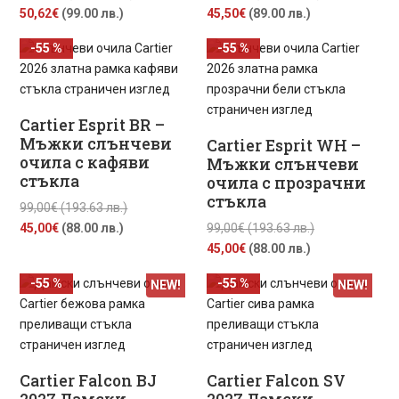
Текущата
price
Текущата
price
50,62
€
(99.00 лв.)
45,50
€
(89.00 лв.)
цена
was:
цена
was:
-55 %
-55 %
е:
101,75€
е:
101,75€
50,62€
(199.00
45,50€
(199.00
(99.00
лв.).
(89.00
лв.).
лв.).
лв.).
Cartier Esprit BR –
Мъжки слънчеви
Cartier Esprit WH –
очила с кафяви
Мъжки слънчеви
стъкла
очила с прозрачни
стъкла
Original
99,00
€
(193.63 лв.)
Текущата
price
Original
45,00
€
(88.00 лв.)
99,00
€
(193.63 лв.)
цена
was:
Текущата
price
45,00
€
(88.00 лв.)
е:
99,00€
цена
was:
-55 %
-55 %
NEW!
NEW!
45,00€
(193.63
е:
99,00€
(88.00
лв.).
45,00€
(193.63
лв.).
(88.00
лв.).
лв.).
Cartier Falcon BJ
Cartier Falcon SV