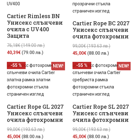
лв.).
Cartier Rimless BN
Унисекс слънчеви
Cartier Rope BC 2027
очила с UV400
Унисекс слънчеви
Защита
очила фотохромни
Original
76,18
€
(149.00 лв.)
Original
99,00
€
(193.63 лв.)
Текущата
price
40,39
€
(79.00 лв.)
Текущата
price
45,00
€
(88.00 лв.)
цена
was:
цена
was:
-55 %
-55 %
NEW!
NEW!
е:
76,18€
е:
99,00€
40,39€
(149.00
45,00€
(193.63
(79.00
лв.).
(88.00
лв.).
лв.).
лв.).
Cartier Rope GL 2027
Cartier Rope SL 2027
Унисекс слънчеви
Унисекс слънчеви
очила фотохромни
очила фотохромни
Original
Original
99,00
€
(193.63 лв.)
99,00
€
(193.63 лв.)
Текущата
price
Текущата
price
45,00
€
(88.00 лв.)
45,00
€
(88.00 лв.)