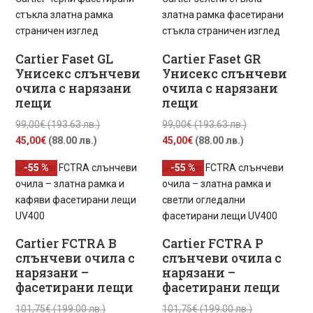
45,00€
(193.63
(88.00
лв.).
(88.00
лв.).
лв.).
лв.).
Cartier Faset GL
Cartier Faset GR
Унисекс слънчеви
Унисекс слънчеви
очила с нарязани
очила с нарязани
лещи
лещи
Original
Original
99,00
€
(193.63 лв.)
99,00
€
(193.63 лв.)
Текущата
price
Текущата
price
45,00
€
(88.00 лв.)
45,00
€
(88.00 лв.)
цена
was:
цена
was:
-55 %
-55 %
е:
99,00€
е:
99,00€
45,00€
(193.63
45,00€
(193.63
(88.00
лв.).
(88.00
лв.).
лв.).
лв.).
Cartier FCTRA B
Cartier FCTRA P
слънчеви очила с
слънчеви очила с
нарязани –
нарязани –
фасетирани лещи
фасетирани лещи
Original
Original
101,75
€
(199.00 лв.)
101,75
€
(199.00 лв.)