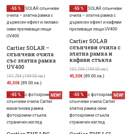
цена
was:
цена
was:
-55 %
-55 %
е:
99,00€
е:
99,00€
45,00€
(193.63
45,00€
(193.63
(88.00
лв.).
(88.00
лв.).
лв.).
лв.).
Cartier SOLAR
слънчеви очила с
Cartier SOLAR –
златна рамка и
слънчеви очила
кафяви стъкла
със златна рамка
UV400
Original
101,75
€
(199.00 лв.)
Original
Текущата
price
101,75
€
(199.00 лв.)
45,50
€
(89.00 лв.)
Текущата
price
цена
was:
45,50
€
(89.00 лв.)
цена
was:
е:
101,75€
-55 %
-55 %
NEW!
NEW!
е:
101,75€
45,50€
(199.00
45,50€
(199.00
(89.00
лв.).
(89.00
лв.).
лв.).
лв.).