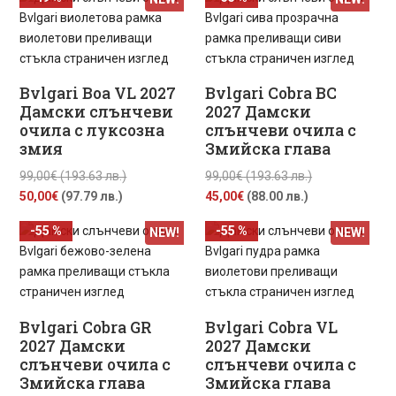
е:
99,00€
50,00€
(193.63
50,00€
(193.63
(97.79
лв.).
(97.79
лв.).
лв.).
лв.).
Bvlgari Boa VL 2027
Bvlgari Cobra BC
Дамски слънчеви
2027 Дамски
очила с луксозна
слънчеви очила с
змия
Змийска глава
Original
Original
99,00
€
(193.63 лв.)
99,00
€
(193.63 лв.)
Текущата
price
Текущата
price
50,00
€
(97.79 лв.)
45,00
€
(88.00 лв.)
цена
was:
цена
was:
-55 %
-55 %
NEW!
NEW!
е:
99,00€
е:
99,00€
50,00€
(193.63
45,00€
(193.63
(97.79
лв.).
(88.00
лв.).
лв.).
лв.).
Bvlgari Cobra GR
Bvlgari Cobra VL
2027 Дамски
2027 Дамски
слънчеви очила с
слънчеви очила с
Змийска глава
Змийска глава