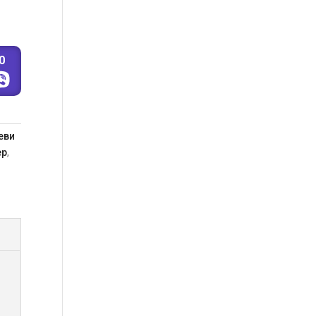
0
еви
ер
,