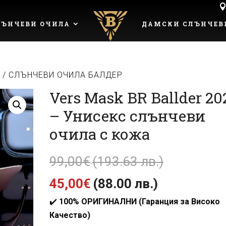
ЪНЧЕВИ ОЧИЛА
ДАМСКИ СЛЪНЧЕВ
А
/ СЛЪНЧЕВИ ОЧИЛА БАЛДЕР
Vers Mask BR Ballder 20
– Унисекс слънчеви
очила с кожа
Original
99,00
€
(193.63 лв.)
Текущата
price
45,00
€
(88.00 лв.)
✔️
100% ОРИГИНАЛНИ (Гаранция за Високо
цена
was:
Качество)