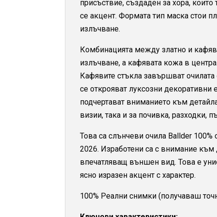
присъствие, създаден за хора, които
се акцент. Формата тип маска стои п
излъчване.
Комбинацията между златно и кафяво
излъчване, а кафявата кожа в центра
Кафявите стъкла завършват очилата с
се открояват луксозни декоративни е
подчертават вниманието към детайл
визии, така и за почивка, разходки, 
Това са слънчеви очила Ballder 100%
2026. Изработени са с внимание към 
впечатляващ външен вид. Това е унис
ясно изразен акцент с характер.
100% Реални снимки (получаваш точно
Ключови характеристики: