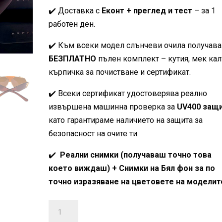
е:
99,00€
✔️ Доставка с
Еконт + преглед и тест
– за 1
45,00€
(193.63
работен ден.
(88.00
лв.).
✔️ Към всеки модел слънчеви очила получав
БЕЗПЛАТНО
пълен комплект – кутия, мек кал
лв.).
кърпичка за почистване и сертификат.
✔️ Всеки сертификат удостоверява реално
извършена машинна проверка за
UV400 защ
като гарантираме наличието на защита за
безопасност на очите ти.
✔️
Реални снимки (получаваш точно това
което виждаш) + Снимки на Бял фон за по
точно изразяване на цветовете на моделит
количество
за