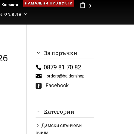
НАМАЛЕНИ ПРОДУКТИ

Контакти
0
И ОЧИЛА
За поръчки
26
0879 81 70 82
orders@balder.shop
Facebook

Категории
Дамски слънчеви
очила