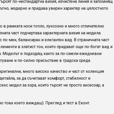
 търсят по-нестандартна визия, изчистена линия и запомнящ
лътно, модерно и придава уверен характер на цялостното
 в рамката носи топло, луксозно и много отличително
лната част подчертава характерната визия на модела.
 по-мек, балансиран и елегантен вид. В страничната част
лементи в златист тон, които придават още по-богат вид и
а. Моделът е подходящ както за по-смели ежедневни
пътуване и по-силно присъствие в градска среда.
 оригинални, много високо качество и част от колекция
детайла, за да съчетават комфорт, стабилност и
екс модел за хора, които търсят не просто аксесоар, а
 това което виждаш). Преглед и тест в Еконт.