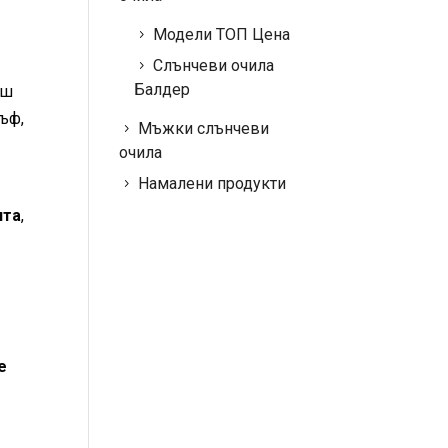
Модели ТОП Цена
Слънчеви очила
Балдер
аш
ъф,
Мъжки слънчеви
очила
Намалени продукти
ита
,
е