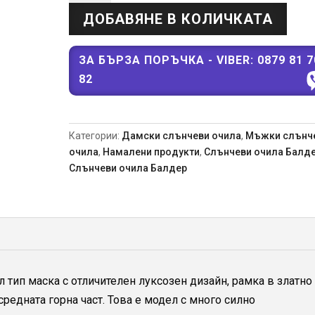
Vers
ДОБАВЯНЕ В КОЛИЧКАТА
Mask
BR
Ballder
ЗА БЪРЗА ПОРЪЧКА - VIBER: 0879 81 7
2026
82
-
Унисекс
слънчеви
Категории:
Дамски слънчеви очила
,
Мъжки слънч
очила
очила
,
Намалени продукти
,
Слънчеви очила Балд
с
Слънчеви очила Балдер
кожа
л тип маска с отличителен луксозен дизайн, рамка в златно
редната горна част. Това е модел с много силно