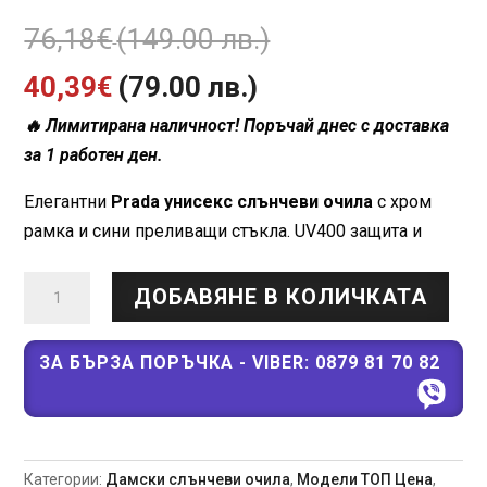
Original
76,18
€
(149.00 лв.)
Текущата
price
40,39
€
(79.00 лв.)
🔥 Лимитирана наличност! Поръчай днес с доставка
цена
was:
за 1 работен ден.
е:
76,18€
Елегантни
Prada унисекс слънчеви очила
с хром
40,39€
(149.00
рамка и сини преливащи стъкла. UV400 защита и
(79.00
лв.).
количество
ДОБАВЯНЕ В КОЛИЧКАТА
за
лв.).
Prada
унисекс
ЗА БЪРЗА ПОРЪЧКА - VIBER: 0879 81 70 82
слънчеви
очила
–
хром
Категории:
Дамски слънчеви очила
,
Модели ТОП Цена
,
рамка