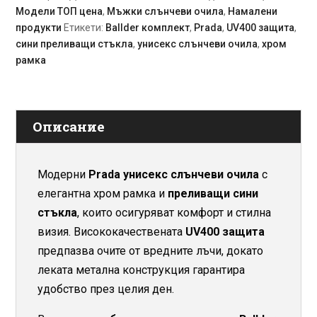
Модели ТОП цена
,
Мъжки слънчеви очила
,
Намалени
и
продукти
Етикети:
Ballder комплект
,
Prada
,
UV400 защита
,
сини
сини преливащи стъкла
,
унисекс слънчеви очила
,
хром
стъкла
рамка
Описание
Модерни
Prada унисекс слънчеви очила
с
елегантна хром рамка и
преливащи сини
стъкла
, които осигуряват комфорт и стилна
визия. Висококачествената
UV400 защита
предпазва очите от вредните лъчи, докато
леката метална конструкция гарантира
удобство през целия ден.