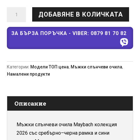
количество
ДОБАВЯНЕ В КОЛИЧКАТА
за
Maybach
YACHT
ЗА БЪРЗА ПОРЪЧКА - VIBER: 0879 81 70 82
BL
II
2026
-
Категории:
Модели ТОП цена
,
Мъжки слънчеви очила
,
Лукзосни
Намалени продукти
Мъжки
слънчеви
очила
Описание
Мъжки слънчеви очила Maybach колекция
2026 със сребърно–черна рамка и сини