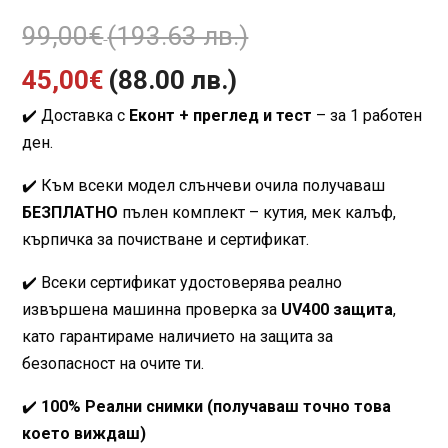
Original
99,00
€
(193.63 лв.)
Текущата
price
45,00
€
(88.00 лв.)
✔️ Доставка с
Еконт + преглед и тест
– за 1 работен
цена
was:
ден.
е:
99,00€
✔️ Към всеки модел слънчеви очила получаваш
45,00€
(193.63
БЕЗПЛАТНО
пълен комплект – кутия, мек калъф,
кърпичка за почистване и сертификат.
(88.00
лв.).
✔️ Всеки сертификат удостоверява реално
лв.).
извършена машинна проверка за
UV400 защита
,
като гарантираме наличието на защита за
безопасност на очите ти.
✔️
100% Реални снимки (получаваш точно това
което виждаш)