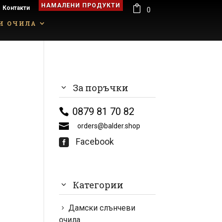
НАМАЛЕНИ ПРОДУКТИ

Контакти
0
И ОЧИЛА
За поръчки
0879 81 70 82
orders@balder.shop
Facebook

Категории
Дамски слънчеви
очила