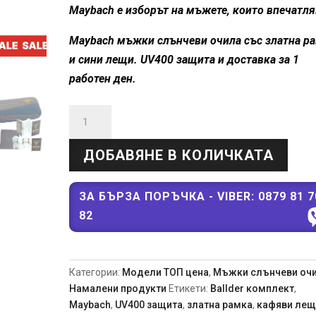
Maybach е изборът на мъжете, които впечатля
е:
101,75€
Maybach мъжки слънчеви очила със златна р
45,50€
(199.00
и сини лещи. UV400 защита и доставка за 1
работен ден.
(89.00
лв.).
количество
лв.).
за
Maybach
ДОБАВЯНЕ В КОЛИЧКАТА
мъжки
слънчеви
очила
ЗА БЪРЗА ПОРЪЧКА - VIBER: 0879 81 7
–
82
метална
рамка
сини
Категории:
Модели ТОП цена
,
Мъжки слънчеви оч
стъкла
Намалени продукти
Етикети:
Ballder комплект
,
Maybach
,
UV400 защита
,
златна рамка
,
кафяви лещ