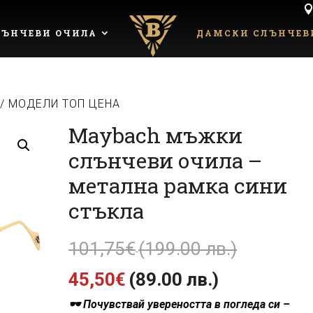
ЪНЧЕВИ ОЧИЛА
ДАМСКИ СЛЪНЧЕВ
/ МОДЕЛИ ТОП ЦЕНА
Maybach мъжки
слънчеви очила –
метална рамка сини
стъкла
Original
101,75
€
(199.00 лв.)
Текущата
price
45,50
€
(89.00 лв.)
🕶 Почувствай увереността в погледа си –
цена
was: