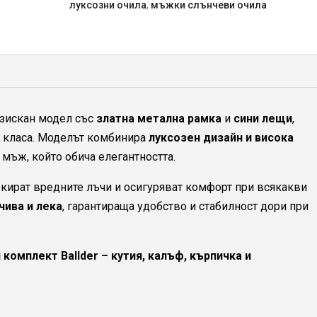
луксозни очила
,
мъжки слънчеви очила
зискан модел със
златна метална рамка
и
сини лещи
,
м класа. Моделът комбинира
луксозен дизайн и висока
 мъж, който обича елегантността.
кират вредните лъчи и осигуряват комфорт при всякакви
чива и лека
, гарантираща удобство и стабилност дори при
комплект Ballder – кутия, калъф, кърпичка и