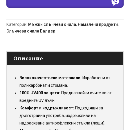
GR
2025
Категории:
Мъжки слънчеви очила
,
Намалени продукти
,
Слънчеви очила Балдер
Описание
Висококачествени материали:
Изработени от
поликарбонат и стомана.
100% UV400 защита:
Предпазвайки очите ви от
вредните UV лъчи.
Комфорт и издръжливост:
Подходящи за
дълготрайна употреба, издръжливи на
надраскване антирефлексни стъкла (лещи).