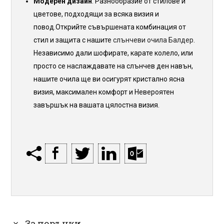
Модерен дизайн
: Разнообразие от стилове и
цветове, подходящи за всяка визия и
повод.Открийте съвършената комбинация от
стил и защита с нашите
слънчеви очила Балдер
.
Независимо дали шофирате, карате колело, или
просто се наслаждавате на слънчев ден навън,
нашите очила ще ви осигурят кристално ясна
визия, максимален комфорт и Невероятен
завършък на вашата цялостна визия.
За поръчки