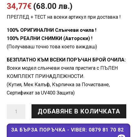
Текущата
price
34,77
€
(68.00 лв.)
ПРЕГЛЕД + ТЕСТ на всеки артикул при доставка !
цена
was:
100% ОРИГИНАЛНИ Слънчеви очила !
е:
60,84€
100% РЕАЛНИ СНИМКИ (Авторски) !
34,77€
(119.00
(Получаваш точно това което виждаш)
(68.00
лв.).
БЕЗПЛАТНО КЪМ ВСЕКИ ПОРЪЧАН БРОЙ ОЧИЛА:
Всеки модел слънчеви очила пристига с ПЪЛЕН
лв.).
КОМПЛЕКТ ПРИНАДЛЕЖНОСТИ.
(Кутия, Мек Калъф, Кърпичка за Почистване,
Сертификат за UV400 Защита)
количество
ДОБАВЯНЕ В КОЛИЧКАТА
за
Quality
YX35031
ЗА БЪРЗА ПОРЪЧКА - VIBER: 0879 81 70 82
C-