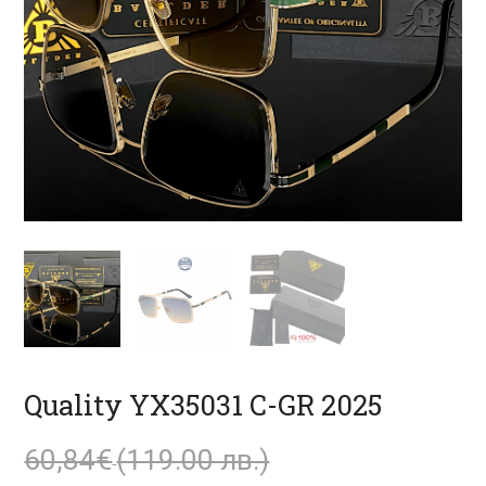
Quality YX35031 C-GR 2025
Original
60,84
€
(119.00 лв.)