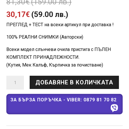
Original
81,30
€
(159.00 лв.)
Текущата
price
30,17
€
(59.00 лв.)
ПРЕГЛЕД + ТЕСТ на всеки артикул при доставка !
цена
was:
100% РЕАЛНИ СНИМКИ (Авторски)
е:
81,30€
Всеки модел слънчеви очила пристига с ПЪЛЕН
30,17€
(159.00
КОМПЛЕКТ ПРИНАДЛЕЖНОСТИ.
(59.00
лв.).
(Кутия, Мек Калъф, Кърпичка за почистване)
лв.).
количество
ДОБАВЯНЕ В КОЛИЧКАТА
за
D*G
GREAT
ЗА БЪРЗА ПОРЪЧКА - VIBER: 0879 81 70 82
DG2308WH
Слънчеви
очила
2025