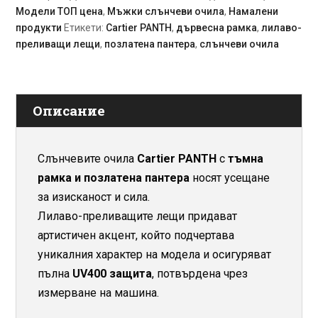
Модели ТОП цена
,
Мъжки слънчеви очила
,
Намалени
рамка
продукти
Етикети:
Cartier PANTH
,
дървесна рамка
,
лилаво-
с
преливащи лещи
,
позлатена пантера
,
слънчеви очила
пантера
Описание
Слънчевите очила
Cartier PANTH
с
тъмна
рамка и позлатена пантера
носят усещане
за изисканост и сила.
Лилаво-преливащите лещи придават
артистичен акцент, който подчертава
уникалния характер на модела и осигуряват
пълна
UV400 защита
, потвърдена чрез
измерване на машина.