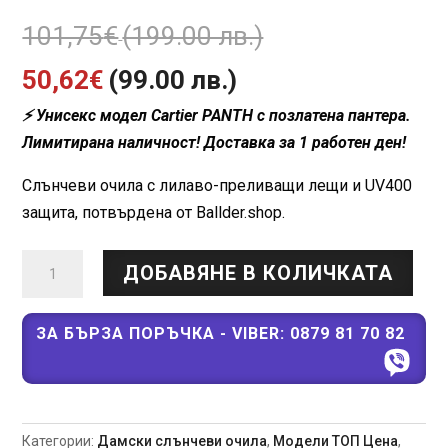
Original
101,75
€
(199.00 лв.)
Текущата
price
50,62
€
(99.00 лв.)
⚡ Унисекс модел Cartier PANTH с позлатена пантера.
цена
was:
Лимитирана наличност! Доставка за 1 работен ден!
е:
101,75€
Слънчеви очила с лилаво-преливащи лещи и UV400
50,62€
(199.00
защита, потвърдена от Ballder.shop.
(99.00
лв.).
количество
ДОБАВЯНЕ В КОЛИЧКАТА
за
лв.).
Cartier
B
ЗА БЪРЗА ПОРЪЧКА - VIBER: 0879 81 70 82
PANTH
слънчеви
очила
–
Категории:
Дамски слънчеви очила
,
Модели ТОП Цена
,
тъмна