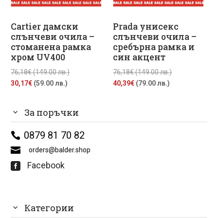
Cartier дамски
Prada унисекс
слънчеви очила –
слънчеви очила –
стоманена рамка
сребърна рамка и
хром UV400
син акцент
Original
Original
76,18
€
(149.00 лв.)
76,18
€
(149.00 лв.)
Текущата
price
Текущата
price
30,17
€
(59.00 лв.)
40,39
€
(79.00 лв.)
цена
was:
цена
was:
е:
76,18€
е:
76,18€
За поръчки
30,17€
(149.00
40,39€
(149.00
(59.00
лв.).
(79.00
лв.).
0879 81 70 82
лв.).
лв.).
orders@balder.shop
Facebook

Категории