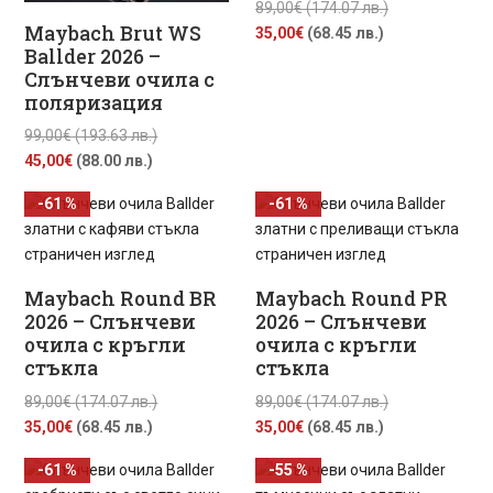
Original
89,00
€
(174.07 лв.)
Maybach Brut WS
Текущата
price
35,00
€
(68.45 лв.)
Ballder 2026 –
цена
was:
Слънчеви очила с
е:
89,00€
поляризация
35,00€
(174.07
(68.45
лв.).
Original
99,00
€
(193.63 лв.)
лв.).
Текущата
price
45,00
€
(88.00 лв.)
цена
was:
-61 %
-61 %
е:
99,00€
45,00€
(193.63
(88.00
лв.).
лв.).
Maybach Round BR
Maybach Round PR
2026 – Слънчеви
2026 – Слънчеви
очила с кръгли
очила с кръгли
стъкла
стъкла
Original
Original
89,00
€
(174.07 лв.)
89,00
€
(174.07 лв.)
Текущата
price
Текущата
price
35,00
€
(68.45 лв.)
35,00
€
(68.45 лв.)
цена
was:
цена
was:
-61 %
-55 %
е:
89,00€
е:
89,00€