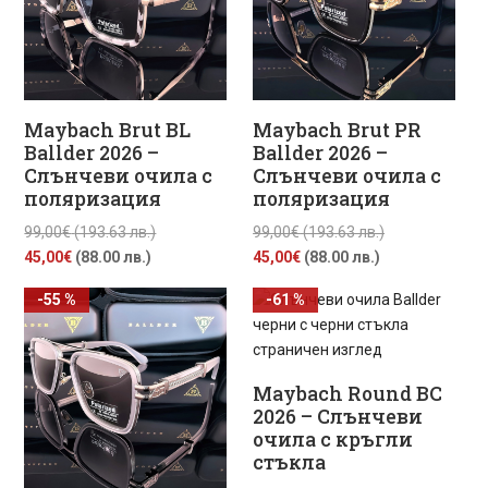
Maybach Brut BL
Maybach Brut PR
Ballder 2026 –
Ballder 2026 –
Слънчеви очила с
Слънчеви очила с
поляризация
поляризация
Original
Original
99,00
€
(193.63 лв.)
99,00
€
(193.63 лв.)
Текущата
price
Текущата
price
45,00
€
(88.00 лв.)
45,00
€
(88.00 лв.)
цена
was:
цена
was:
-55 %
-61 %
е:
99,00€
е:
99,00€
45,00€
(193.63
45,00€
(193.63
(88.00
лв.).
(88.00
лв.).
лв.).
лв.).
Maybach Round BC
2026 – Слънчеви
очила с кръгли
стъкла