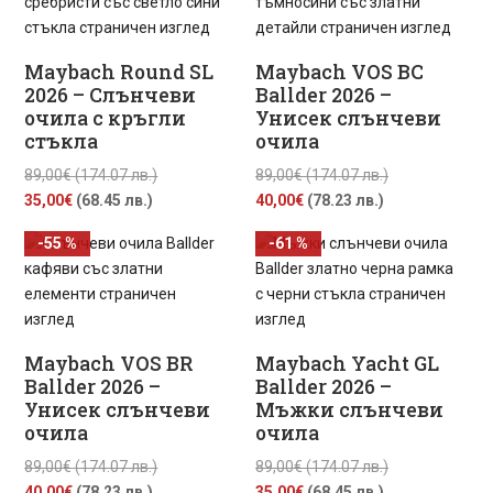
35,00€
(174.07
35,00€
(174.07
(68.45
лв.).
(68.45
лв.).
лв.).
лв.).
Maybach Round SL
Maybach VOS BC
2026 – Слънчеви
Ballder 2026 –
очила с кръгли
Унисек слънчеви
стъкла
очила
Original
Original
89,00
€
(174.07 лв.)
89,00
€
(174.07 лв.)
Текущата
price
Текущата
price
35,00
€
(68.45 лв.)
40,00
€
(78.23 лв.)
цена
was:
цена
was:
-55 %
-61 %
е:
89,00€
е:
89,00€
35,00€
(174.07
40,00€
(174.07
(68.45
лв.).
(78.23
лв.).
лв.).
лв.).
Maybach VOS BR
Maybach Yacht GL
Ballder 2026 –
Ballder 2026 –
Унисек слънчеви
Мъжки слънчеви
очила
очила
Original
Original
89,00
€
(174.07 лв.)
89,00
€
(174.07 лв.)
Текущата
price
Текущата
price
40,00
€
(78.23 лв.)
35,00
€
(68.45 лв.)