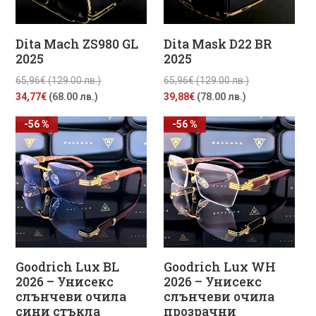
Dita Mach ZS980 GL
Dita Mask D22 BR
2025
2025
Original
Original
65,96
€
(129.00 лв.)
65,96
€
(129.00 лв.)
Текущата
price
Текущата
price
34,77
€
(68.00 лв.)
39,88
€
(78.00 лв.)
цена
was:
цена
was:
-56 %
-56 %
е:
65,96€
е:
65,96€
34,77€
(129.00
39,88€
(129.00
(68.00
лв.).
(78.00
лв.).
лв.).
лв.).
Goodrich Lux BL
Goodrich Lux WH
2026 – Унисекс
2026 – Унисекс
слънчеви очила
слънчеви очила
сини стъкла
прозрачни