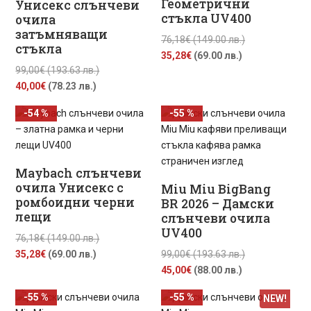
Геометрични
Унисекс слънчеви
стъкла UV400
очила
затъмняващи
Original
76,18
€
(149.00 лв.)
стъкла
Текущата
price
35,28
€
(69.00 лв.)
Original
99,00
€
(193.63 лв.)
цена
was:
Текущата
price
40,00
€
(78.23 лв.)
е:
76,18€
цена
was:
35,28€
(149.00
-54 %
-55 %
е:
99,00€
(69.00
лв.).
40,00€
(193.63
лв.).
(78.23
лв.).
лв.).
Maybach слънчеви
очила Унисекс с
Miu Miu BigBang
ромбоидни черни
BR 2026 – Дамски
лещи
слънчеви очила
UV400
Original
76,18
€
(149.00 лв.)
Текущата
price
Original
35,28
€
(69.00 лв.)
99,00
€
(193.63 лв.)
цена
was:
Текущата
price
45,00
€
(88.00 лв.)
е:
76,18€
цена
was:
-55 %
-55 %
NEW!
35,28€
(149.00
е:
99,00€