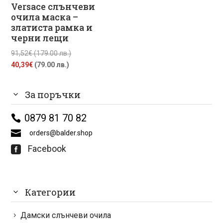
лв.).
лв.).
Versace слънчеви
очила маска –
златиста рамка и
черни лещи
Original
91,52
€
(179.00 лв.)
Текущата
price
40,39
€
(79.00 лв.)
цена
was:
е:
91,52€
За поръчки
40,39€
(179.00
(79.00
лв.).
0879 81 70 82
лв.).
orders@balder.shop
Facebook

Категории
Дамски слънчеви очила