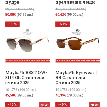
пудра
преливащи лещи
Original
Original
99,00
€
(193.63 лв.)
101,75
€
(199.00 лв.)
Текущата
price
Текущата
price
50,00
€
(97.79 лв.)
50,62
€
(99.00 лв.)
цена
was:
цена
was:
-55 %
-60 %
е:
99,00€
е:
101,75€
50,00€
(193.63
50,62€
(199.00
(97.79
лв.).
(99.00
лв.).
лв.).
лв.).
Mayba*h BEST OW-
Mayba*h Eyewear I
3114 GL Слънчеви
BR Слънчеви
очила 2025
Очила 2025
Original
Original
101,75
€
(199.00 лв.)
101,75
€
(199.00 лв.)
Текущата
price
Текущата
price
45,50
€
(89.00 лв.)
40,39
€
(79.00 лв.)
цена
was:
цена
was:
-49 %
-49 %
NEW!
NEW!
е:
101,75€
е:
101,75€