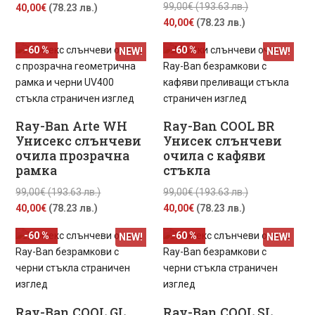
Original
99,00
€
(193.63 лв.)
Текущата
price
40,00
€
(78.23 лв.)
Текущата
price
40,00
€
(78.23 лв.)
цена
was:
цена
was:
е:
99,00€
-60 %
-60 %
NEW!
NEW!
е:
99,00€
40,00€
(193.63
40,00€
(193.63
(78.23
лв.).
(78.23
лв.).
лв.).
лв.).
Ray-Ban Arte WH
Ray-Ban COOL BR
Унисекс слънчеви
Унисек слънчеви
очила прозрачна
очила с кафяви
рамка
стъкла
Original
Original
99,00
€
(193.63 лв.)
99,00
€
(193.63 лв.)
Текущата
price
Текущата
price
40,00
€
(78.23 лв.)
40,00
€
(78.23 лв.)
цена
was:
цена
was:
-60 %
-60 %
NEW!
NEW!
е:
99,00€
е:
99,00€
40,00€
(193.63
40,00€
(193.63
(78.23
лв.).
(78.23
лв.).
лв.).
лв.).
Ray-Ban COOL GL
Ray-Ban COOL SL