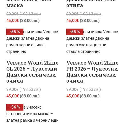
маска
очила
Original
Original
99,00
€
(193.63 лв.)
99,00
€
(193.63 лв.)
Текущата
price
Текущата
price
45,00
€
(88.00 лв.)
45,00
€
(88.00 лв.)
цена
was:
цена
was:
-55 %
-55 %
е:
99,00€
е:
99,00€
45,00€
(193.63
45,00€
(193.63
(88.00
лв.).
(88.00
лв.).
лв.).
лв.).
Versace Wond 2Line
Versace Wond 2Line
GL 2026 – Луксозни
PR 2026 – Луксозни
Дамски слънчеви
Дамски слънчеви
очила
очила
Original
Original
99,00
€
(193.63 лв.)
99,00
€
(193.63 лв.)
Текущата
price
Текущата
price
45,00
€
(88.00 лв.)
45,00
€
(88.00 лв.)
цена
was:
цена
was:
-56 %
е:
99,00€
е:
99,00€
45,00€
(193.63
45,00€
(193.63
(88.00
лв.).
(88.00
лв.).