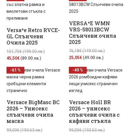
(79.00
лв.).
40,39€
(179.00
лв.).
(79.00
лв.).
лв.).
VERSA*E WMN
VRS-58013BCW
Versa*e Retro RVCE-
Слънчеви очила
GL Слънчеви
2025
Очила 2025
Original
76,18
€
(149.00 лв.)
Original
101,75
€
(199.00 лв.)
Текущата
price
25,05
€
(49.00 лв.)
Текущата
price
45,50
€
(89.00 лв.)
цена
was:
цена
was:
-61 %
-49 %
е:
76,18€
е:
101,75€
25,05€
(149.00
45,50€
(199.00
(49.00
лв.).
(89.00
лв.).
лв.).
лв.).
Versace BigMasc BC
Versace Holl BR
2026 – Унисекс
2026 – унисекс
слънчеви очила
слънчеви очила с
маска
кафяви стъкла
Original
Original
99,00
€
(193.63 лв.)
99,00
€
(193.63 лв.)