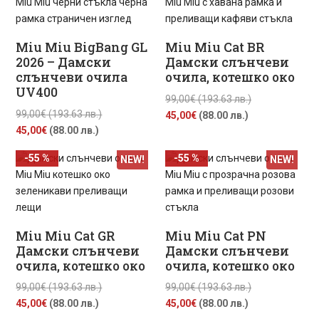
(69.00
лв.).
45,00€
(193.63
лв.).
(88.00
лв.).
лв.).
Miu Miu BigBang GL
Miu Miu Cat BR
2026 – Дамски
Дамски слънчеви
слънчеви очила
очила, котешко око
UV400
Original
99,00
€
(193.63 лв.)
Original
99,00
€
(193.63 лв.)
Текущата
price
45,00
€
(88.00 лв.)
Текущата
price
45,00
€
(88.00 лв.)
цена
was:
цена
was:
е:
99,00€
-55 %
-55 %
NEW!
NEW!
е:
99,00€
45,00€
(193.63
45,00€
(193.63
(88.00
лв.).
(88.00
лв.).
лв.).
лв.).
Miu Miu Cat GR
Miu Miu Cat PN
Дамски слънчеви
Дамски слънчеви
очила, котешко око
очила, котешко око
Original
Original
99,00
€
(193.63 лв.)
99,00
€
(193.63 лв.)
Текущата
price
Текущата
price
45,00
€
(88.00 лв.)
45,00
€
(88.00 лв.)