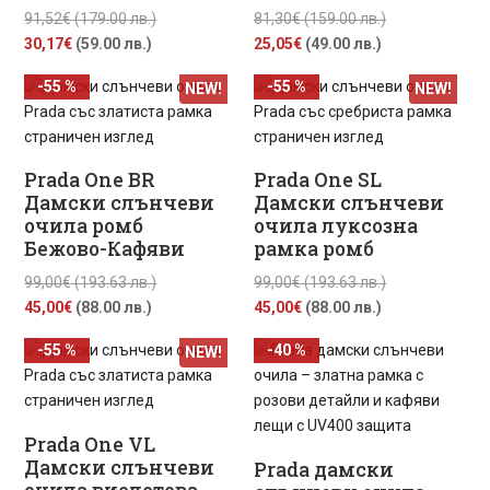
Original
Original
91,52
€
(179.00 лв.)
81,30
€
(159.00 лв.)
Текущата
price
Текущата
price
30,17
€
(59.00 лв.)
25,05
€
(49.00 лв.)
цена
was:
цена
was:
-55 %
-55 %
NEW!
NEW!
е:
91,52€
е:
81,30€
30,17€
(179.00
25,05€
(159.00
(59.00
лв.).
(49.00
лв.).
лв.).
лв.).
Prada One BR
Prada One SL
Дамски слънчеви
Дамски слънчеви
очила ромб
очила луксозна
Бежово-Кафяви
рамка ромб
Original
Original
99,00
€
(193.63 лв.)
99,00
€
(193.63 лв.)
Текущата
price
Текущата
price
45,00
€
(88.00 лв.)
45,00
€
(88.00 лв.)
цена
was:
цена
was:
-55 %
-40 %
NEW!
е:
99,00€
е:
99,00€
45,00€
(193.63
45,00€
(193.63
(88.00
лв.).
(88.00
лв.).
лв.).
лв.).
Prada One VL
Дамски слънчеви
Prada дамски