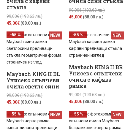
очила с кафяви
очила сини стъкла
стъкла
Original
99,00
€
(193.63 лв.)
Original
99,00
€
(193.63 лв.)
Текущата
price
45,00
€
(88.00 лв.)
Текущата
price
45,00
€
(88.00 лв.)
цена
was:
цена
was:
е:
99,00€
-55 %
-55 %
NEW!
NEW!
е:
99,00€
45,00€
(193.63
45,00€
(193.63
(88.00
лв.).
(88.00
лв.).
лв.).
лв.).
Maybach KING II BR
Унисекс слънчеви
Maybach KING II BL
очила с кафява
Унисекс слънчеви
рамка
очила светло сини
Original
99,00
€
(193.63 лв.)
Original
99,00
€
(193.63 лв.)
Текущата
price
45,00
€
(88.00 лв.)
Текущата
price
45,00
€
(88.00 лв.)
цена
was:
цена
was:
-55 %
-55 %
NEW!
NEW!
е:
99,00€
е:
99,00€
45,00€
(193.63
45,00€
(193.63
(88.00
лв.).
(88.00
лв.).