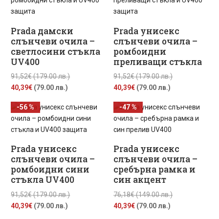
лв.).
(89.00
лв.).
лв.).
Prada дамски
Prada унисекс
слънчеви очила –
слънчеви очила –
светлосини стъкла
ромбоидни
UV400
преливащи стъкла
Original
Original
91,52
€
(179.00 лв.)
91,52
€
(179.00 лв.)
Текущата
price
Текущата
price
40,39
€
(79.00 лв.)
40,39
€
(79.00 лв.)
цена
was:
цена
was:
-56 %
-47 %
е:
91,52€
е:
91,52€
40,39€
(179.00
40,39€
(179.00
(79.00
лв.).
(79.00
лв.).
лв.).
лв.).
Prada унисекс
Prada унисекс
слънчеви очила –
слънчеви очила –
ромбоидни сини
сребърна рамка и
стъкла UV400
син акцент
Original
Original
91,52
€
(179.00 лв.)
76,18
€
(149.00 лв.)
Текущата
price
Текущата
price
40,39
€
(79.00 лв.)
40,39
€
(79.00 лв.)
цена
was:
цена
was: