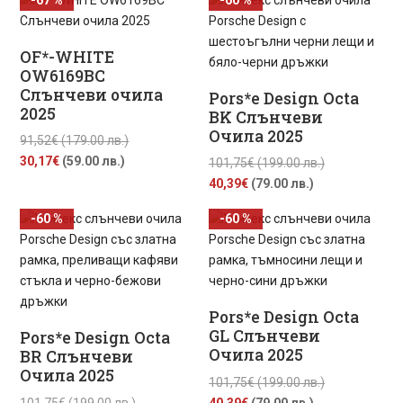
е:
91,52€
е:
91,52€
40,39€
(179.00
40,39€
(179.00
(79.00
лв.).
(79.00
лв.).
OF*-WHITE
лв.).
лв.).
OW6169BC
Слънчеви очила
Pors*e Design Octa
2025
BK Слънчеви
Очила 2025
Original
91,52
€
(179.00 лв.)
Текущата
price
30,17
€
(59.00 лв.)
Original
101,75
€
(199.00 лв.)
цена
was:
Текущата
price
40,39
€
(79.00 лв.)
е:
91,52€
цена
was:
-60 %
-60 %
30,17€
(179.00
е:
101,75€
(59.00
лв.).
40,39€
(199.00
лв.).
(79.00
лв.).
лв.).
Pors*e Design Octa
GL Слънчеви
Pors*e Design Octa
Очила 2025
BR Слънчеви
Очила 2025
Original
101,75
€
(199.00 лв.)
Original
Текущата
price