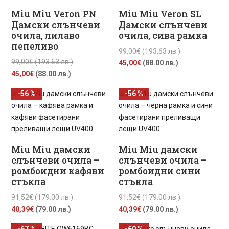
лв.).
лв.).
Miu Miu Veron PN
Miu Miu Veron SL
Дамски слънчеви
Дамски слънчеви
очила, лилаво
очила, сива рамка
пепеливо
Original
99,00
€
(193.63 лв.)
Original
99,00
€
(193.63 лв.)
Текущата
price
45,00
€
(88.00 лв.)
Текущата
price
45,00
€
(88.00 лв.)
цена
was:
цена
was:
е:
99,00€
-56 %
-56 %
е:
99,00€
45,00€
(193.63
45,00€
(193.63
(88.00
лв.).
(88.00
лв.).
лв.).
лв.).
Miu Miu дамски
Miu Miu дамски
слънчеви очила –
слънчеви очила –
ромбоидни кафяви
ромбоидни сини
стъкла
стъкла
Original
Original
91,52
€
(179.00 лв.)
91,52
€
(179.00 лв.)
Текущата
price
Текущата
price
40,39
€
(79.00 лв.)
40,39
€
(79.00 лв.)
цена
was:
цена
was:
-67 %
-60 %