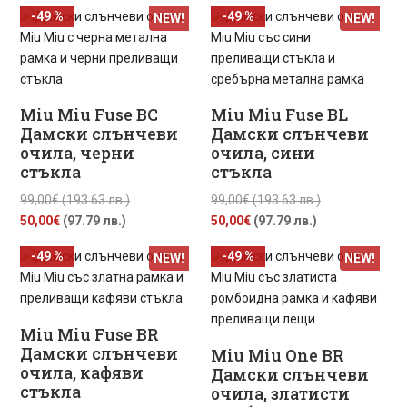
цена
was:
цена
was:
-49 %
-49 %
NEW!
NEW!
е:
99,00€
е:
99,00€
45,00€
(193.63
45,00€
(193.63
(88.00
лв.).
(88.00
лв.).
лв.).
лв.).
Miu Miu Fuse BC
Miu Miu Fuse BL
Дамски слънчеви
Дамски слънчеви
очила, черни
очила, сини
стъкла
стъкла
Original
Original
99,00
€
(193.63 лв.)
99,00
€
(193.63 лв.)
Текущата
price
Текущата
price
50,00
€
(97.79 лв.)
50,00
€
(97.79 лв.)
цена
was:
цена
was:
-49 %
-49 %
NEW!
NEW!
е:
99,00€
е:
99,00€
50,00€
(193.63
50,00€
(193.63
(97.79
лв.).
(97.79
лв.).
лв.).
лв.).
Miu Miu Fuse BR
Дамски слънчеви
Miu Miu One BR
очила, кафяви
Дамски слънчеви
стъкла
очила, златисти