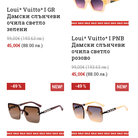
Loui* Vuitto* I GR
Дамски слънчеви
очила светло
зелени
Loui* Vuitto* I PNB
Original
99,00
€
(193.63 лв.)
Дамски слънчеви
Текущата
price
45,00
€
(88.00 лв.)
очила светло
цена
was:
розово
е:
99,00€
45,00€
(193.63
Original
99,00
€
(193.63 лв.)
(88.00
лв.).
Текущата
price
45,00
€
(88.00 лв.)
лв.).
цена
was:
-49 %
-49 %
NEW!
NEW!
е:
99,00€
45,00€
(193.63
(88.00
лв.).
лв.).