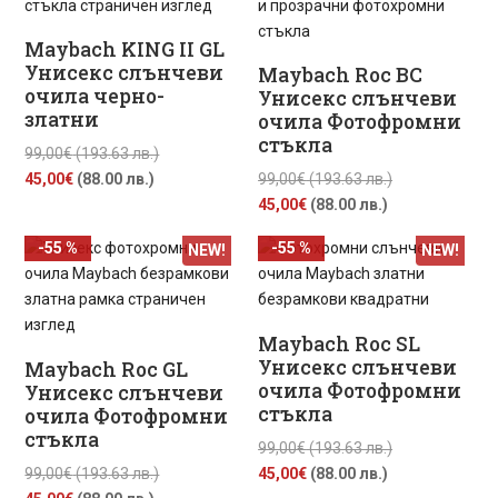
лв.).
лв.).
Maybach KING II GL
Унисекс слънчеви
Maybach Roc BC
очила черно-
Унисекс слънчеви
златни
очила Фотофромни
стъкла
Original
99,00
€
(193.63 лв.)
Текущата
price
Original
45,00
€
(88.00 лв.)
99,00
€
(193.63 лв.)
цена
was:
Текущата
price
45,00
€
(88.00 лв.)
е:
99,00€
цена
was:
-55 %
-55 %
NEW!
NEW!
45,00€
(193.63
е:
99,00€
(88.00
лв.).
45,00€
(193.63
лв.).
(88.00
лв.).
лв.).
Maybach Roc SL
Унисекс слънчеви
Maybach Roc GL
очила Фотофромни
Унисекс слънчеви
стъкла
очила Фотофромни
стъкла
Original
99,00
€
(193.63 лв.)
Original
Текущата
price
99,00
€
(193.63 лв.)
45,00
€
(88.00 лв.)
Текущата
price
цена
was: