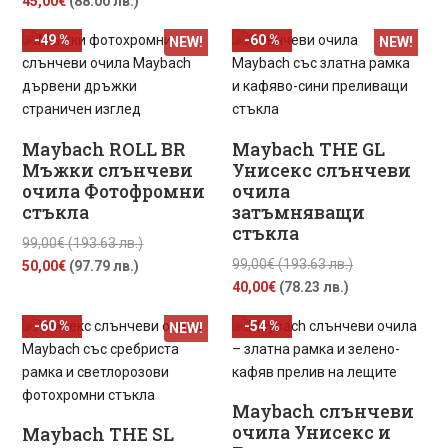
45,00
€
(88.00 лв.)
цена
was:
е:
99,00€
-49 %
-60 %
NEW!
NEW!
е:
99,00€
45,00€
(193.63
45,00€
(193.63
(88.00
лв.).
(88.00
лв.).
лв.).
лв.).
Maybach ROLL BR
Maybach THE GL
Мъжки слънчеви
Унисекс слънчеви
очила Фотофромни
очила
стъкла
затъмняващи
стъкла
Original
99,00
€
(193.63 лв.)
Original
99,00
€
(193.63 лв.)
Текущата
price
50,00
€
(97.79 лв.)
Текущата
price
40,00
€
(78.23 лв.)
цена
was:
цена
was:
е:
99,00€
-60 %
-54 %
NEW!
е:
99,00€
50,00€
(193.63
40,00€
(193.63
(97.79
лв.).
(78.23
лв.).
лв.).
лв.).
Maybach слънчеви
очила Унисекс и
Maybach THE SL