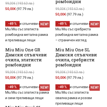
ромбоидни
Original
99,00
€
(193.63 лв.)
Текущата
price
Original
50,00
€
(97.79 лв.)
99,00
€
(193.63 лв.)
цена
was:
Текущата
price
50,00
€
(97.79 лв.)
е:
99,00€
цена
was:
-49 %
-49 %
NEW!
NEW!
50,00€
(193.63
е:
99,00€
(97.79
лв.).
50,00€
(193.63
лв.).
(97.79
лв.).
лв.).
Miu Miu One GR
Miu Miu One SL
Дамски слънчеви
Дамски слънчеви
очила, златисти
очила, сребристи
ромбоидни
ромбоидни
Original
Original
99,00
€
(193.63 лв.)
99,00
€
(193.63 лв.)
Текущата
price
Текущата
price
50,00
€
(97.79 лв.)
50,00
€
(97.79 лв.)
цена
was:
цена
was:
-49 %
-49 %
NEW!
NEW!
е:
99,00€
е:
99,00€
50,00€
(193.63
50,00€
(193.63
(97.79
лв.).
(97.79
лв.).
лв.).
лв.).