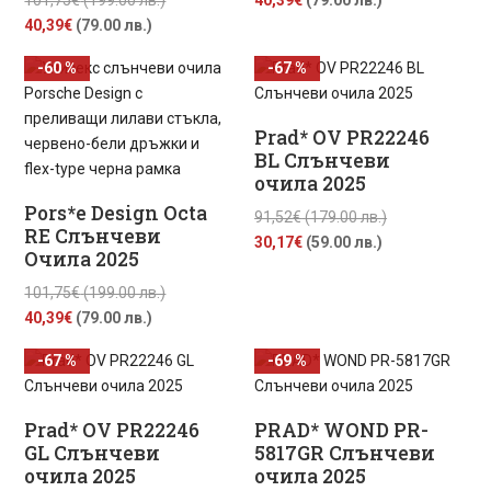
101,75
€
(199.00 лв.)
40,39
€
(79.00 лв.)
Текущата
price
цена
was:
40,39
€
(79.00 лв.)
цена
was:
е:
101,75€
-60 %
-67 %
е:
101,75€
40,39€
(199.00
40,39€
(199.00
(79.00
лв.).
(79.00
лв.).
лв.).
Prad* OV PR22246
лв.).
BL Слънчеви
очила 2025
Pors*e Design Octa
Original
91,52
€
(179.00 лв.)
RE Слънчеви
Текущата
price
30,17
€
(59.00 лв.)
Очила 2025
цена
was:
Original
е:
91,52€
101,75
€
(199.00 лв.)
Текущата
price
30,17€
(179.00
40,39
€
(79.00 лв.)
цена
was:
(59.00
лв.).
-67 %
-69 %
е:
101,75€
лв.).
40,39€
(199.00
(79.00
лв.).
Prad* OV PR22246
PRAD* WOND PR-
лв.).
GL Слънчеви
5817GR Слънчеви
очила 2025
очила 2025