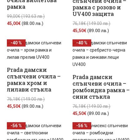
очила виолетова
слънчеви очила –
рамка
рамка с розово и
UV400 защита
Original
99,00
€
(193.63 лв.)
Текущата
price
Original
45,00
€
(88.00 лв.)
76,18
€
(149.00 лв.)
цена
was:
Текущата
price
45,50
€
(89.00 лв.)
е:
99,00€
цена
was:
-40 %
-40 %
45,00€
(193.63
е:
76,18€
(88.00
лв.).
45,50€
(149.00
лв.).
(89.00
лв.).
лв.).
Prada дамски
слънчеви очила –
Prada дамски
рамка хром и
слънчеви очила –
лилави стъкла
ромбоидна рамка –
сини стъкла
Original
76,18
€
(149.00 лв.)
Текущата
price
Original
45,50
€
(89.00 лв.)
76,18
€
(149.00 лв.)
цена
was:
Текущата
price
45,50
€
(89.00 лв.)
е:
76,18€
цена
was:
-56 %
-56 %
45,50€
(149.00
е:
76,18€
(89.00
лв.).
45,50€
(149.00