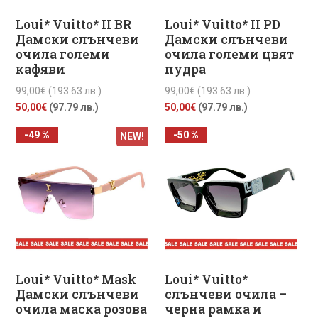
Loui* Vuitto* II BR
Loui* Vuitto* II PD
Дамски слънчеви
Дамски слънчеви
очила големи
очила големи цвят
кафяви
пудра
Original
Original
99,00
€
(193.63 лв.)
99,00
€
(193.63 лв.)
Текущата
price
Текущата
price
50,00
€
(97.79 лв.)
50,00
€
(97.79 лв.)
цена
was:
цена
was:
-49 %
-50 %
NEW!
е:
99,00€
е:
99,00€
50,00€
(193.63
50,00€
(193.63
(97.79
лв.).
(97.79
лв.).
лв.).
лв.).
Loui* Vuitto* Mask
Loui* Vuitto*
Дамски слънчеви
слънчеви очила –
очила маска розова
черна рамка и