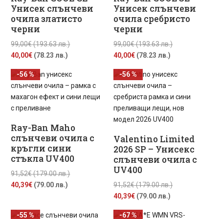
Унисек слънчеви
Унисек слънчеви
очила златисто
очила сребристо
черни
черни
Original
Original
99,00
€
(193.63 лв.)
99,00
€
(193.63 лв.)
Текущата
price
Текущата
price
40,00
€
(78.23 лв.)
40,00
€
(78.23 лв.)
цена
was:
цена
was:
-56 %
-56 %
е:
99,00€
е:
99,00€
40,00€
(193.63
40,00€
(193.63
(78.23
лв.).
(78.23
лв.).
лв.).
лв.).
Ray-Ban Maho
слънчеви очила с
Valentino Limited
кръгли сини
2026 SP – Унисекс
стъкла UV400
слънчеви очила с
UV400
Original
91,52
€
(179.00 лв.)
Текущата
price
Original
40,39
€
(79.00 лв.)
91,52
€
(179.00 лв.)
цена
was:
Текущата
price
40,39
€
(79.00 лв.)
е:
91,52€
цена
was:
-55 %
-67 %
40,39€
(179.00
е:
91,52€