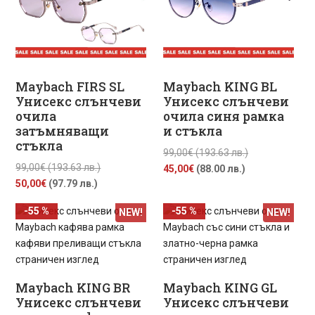
Maybach FIRS SL
Maybach KING BL
Унисекс слънчеви
Унисекс слънчеви
очила
очила синя рамка
затъмняващи
и стъкла
стъкла
Original
99,00
€
(193.63 лв.)
Original
99,00
€
(193.63 лв.)
Текущата
price
45,00
€
(88.00 лв.)
Текущата
price
50,00
€
(97.79 лв.)
цена
was:
цена
was:
е:
99,00€
-55 %
-55 %
NEW!
NEW!
е:
99,00€
45,00€
(193.63
50,00€
(193.63
(88.00
лв.).
(97.79
лв.).
лв.).
лв.).
Maybach KING BR
Maybach KING GL
Унисекс слънчеви
Унисекс слънчеви