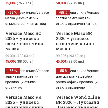
Текущата
price
Текущата
price
39,00
€
(76.28 лв.)
50,00
€
(97.79 лв.)
цена
was:
цена
was:
-55 %
-55 %
е:
99,00€
е:
99,00€
39,00€
(193.63
50,00€
(193.63
(76.28
лв.).
(97.79
лв.).
лв.).
лв.).
Versace Masc BC
Versace Masc BR
2026 – унисекс
2026 – унисекс
слънчеви очила
слънчеви очила
маска
маска
Original
Original
99,00
€
(193.63 лв.)
99,00
€
(193.63 лв.)
Текущата
price
Текущата
price
45,00
€
(88.00 лв.)
45,00
€
(88.00 лв.)
цена
was:
цена
was:
-55 %
-55 %
е:
99,00€
е:
99,00€
45,00€
(193.63
45,00€
(193.63
(88.00
лв.).
(88.00
лв.).
лв.).
лв.).
Versace Masc PR
Versace Wond 2Line
2026 – унисекс
BR 2026 – Луксозни
слънчеви очила
Дамски слънчеви