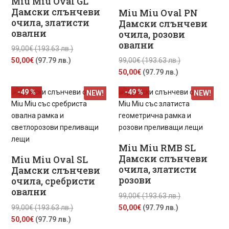
Miu Miu Oval GL
Дамски слънчеви
Miu Miu Oval PN
очила, златисти
Дамски слънчеви
овални
очила, розови
овални
Original
99,00
€
(193.63 лв.)
Текущата
price
Original
50,00
€
(97.79 лв.)
99,00
€
(193.63 лв.)
цена
was:
Текущата
price
50,00
€
(97.79 лв.)
е:
99,00€
цена
was:
-49 %
-49 %
NEW!
NEW!
50,00€
(193.63
е:
99,00€
(97.79
лв.).
50,00€
(193.63
лв.).
(97.79
лв.).
лв.).
Miu Miu RMB SL
Дамски слънчеви
Miu Miu Oval SL
очила, златисти
Дамски слънчеви
розови
очила, сребристи
овални
Original
99,00
€
(193.63 лв.)
Original
Текущата
price
99,00
€
(193.63 лв.)
50,00
€
(97.79 лв.)
Текущата
price
цена
was:
50,00
€
(97.79 лв.)