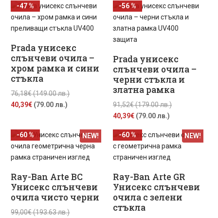
-47 %
-56 %
е:
91,52€
е:
76,18€
40,39€
(179.00
40,39€
(149.00
(79.00
лв.).
(79.00
лв.).
лв.).
лв.).
Prada унисекс
слънчеви очила –
Prada унисекс
хром рамка и сини
слънчеви очила –
стъкла
черни стъкла и
златна рамка
Original
76,18
€
(149.00 лв.)
Текущата
price
Original
40,39
€
(79.00 лв.)
91,52
€
(179.00 лв.)
цена
was:
Текущата
price
40,39
€
(79.00 лв.)
е:
76,18€
цена
was:
-60 %
-60 %
NEW!
NEW!
40,39€
(149.00
е:
91,52€
(79.00
лв.).
40,39€
(179.00
лв.).
(79.00
лв.).
лв.).
Ray-Ban Arte BC
Ray-Ban Arte GR
Унисекс слънчеви
Унисекс слънчеви
очила чисто черни
очила с зелени
стъкла
Original
99,00
€
(193.63 лв.)