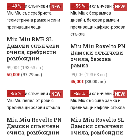
цена
was:
е:
99,00€
-49 %
-55 %
NEW!
NEW!
е:
99,00€
50,00€
(193.63
50,00€
(193.63
(97.79
лв.).
(97.79
лв.).
лв.).
лв.).
Miu Miu RMB SL
Дамски слънчеви
Miu Miu Rovelto PN
очила, сребристи
Дамски слънчеви
ромбоидни
очила, бежова
рамка
Original
99,00
€
(193.63 лв.)
Текущата
price
Original
50,00
€
(97.79 лв.)
99,00
€
(193.63 лв.)
цена
was:
Текущата
price
45,00
€
(88.00 лв.)
е:
99,00€
цена
was:
-55 %
-55 %
NEW!
NEW!
50,00€
(193.63
е:
99,00€
(97.79
лв.).
45,00€
(193.63
лв.).
(88.00
лв.).
лв.).
Miu Miu Rovelto PN
Miu Miu Rovelto SL
Дамски слънчеви
Дамски слънчеви
очила, ромбоидни
очила, ромбоидни